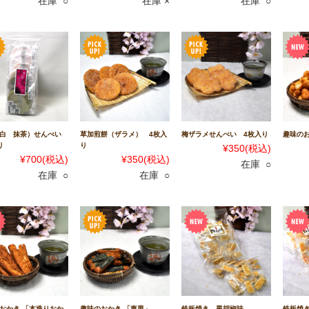
在庫 ○
在庫 ×
在庫 ○
（白 抹茶）せんべい
草加煎餅（ザラメ） 4枚入
梅ザラメせんべい 4枚入り
趣味のお
り
り
¥350
(税込)
¥700
(税込)
¥350
(税込)
在庫 ○
在庫 ○
在庫 ○
おかき 「本造りおか
趣味のおかき 「東男」
鉄板焼き 黒胡椒味
鉄板焼