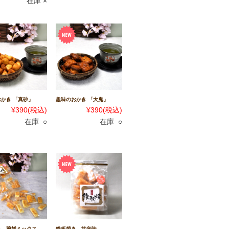
在庫 ×
かき 「真砂」
趣味のおかき 「大鬼」
¥390
(税込)
¥390
(税込)
在庫 ○
在庫 ○
き 煎餅ミックス
鉄板焼き 甘辛味