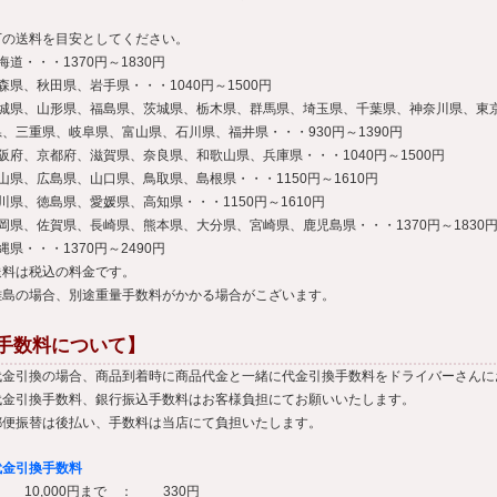
下の送料を目安としてください。
海道・・・1370円～1830円
森県、秋田県、岩手県・・・1040円～1500円
宮城県、山形県、福島県、茨城県、栃木県、群馬県、埼玉県、千葉県、神奈川県、東
、三重県、岐阜県、富山県、石川県、福井県・・・930円～1390円
阪府、京都府、滋賀県、奈良県、和歌山県、兵庫県・・・1040円～1500円
山県、広島県、山口県、鳥取県、島根県・・・1150円～1610円
川県、徳島県、愛媛県、高知県・・・1150円～1610円
岡県、佐賀県、長崎県、熊本県、大分県、宮崎県、鹿児島県・・・1370円～1830
縄県・・・1370円～2490円
送料は税込の料金です。
離島の場合、別途重量手数料がかかる場合がこざいます。
手数料について】
代金引換の場合、商品到着時に商品代金と一緒に代金引換手数料をドライバーさんに
代金引換手数料、銀行振込手数料はお客様負担にてお願いいたします。
郵便振替は後払い、手数料は当店にて負担いたします。
代金引換手数料
10,000円まで ： 330円