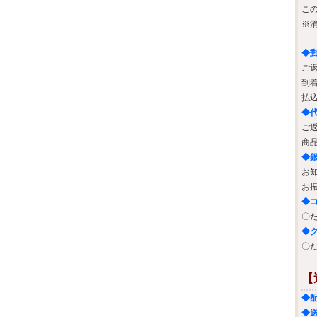
こ
※
◆
ご
到
払
◆
ご
商
◆
お
お
◆
〇
◆
〇
【
◆