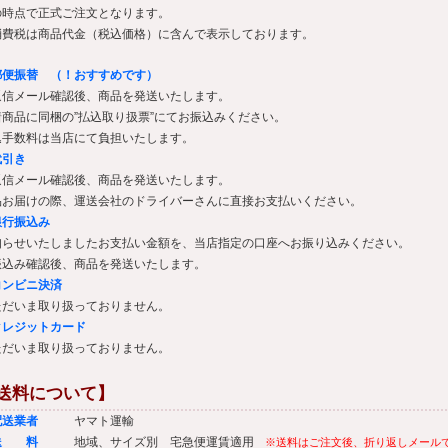
の時点で正式ご注文となります。
消費税は商品代金（税込価格）に含んで表示しております。
郵便振替 （！おすすめです）
返信メール確認後、商品を発送いたします。
着商品に同梱の”払込取り扱票”にてお振込みください。
込手数料は当店にて負担いたします。
代引き
返信メール確認後、商品を発送いたします。
品お届けの際、運送会社のドライバーさんに直接お支払いください。
銀行振込み
知らせいたしましたお支払い金額を、当店指定の口座へお振り込みください。
振込み確認後、商品を発送いたします。
コンビニ決済
ただいま取り扱っておりません。
クレジットカード
ただいま取り扱っておりません。
送料について】
配送業者
ヤマト運輸
◆送 料
地域、サイズ別 宅急便運賃適用
※送料はご注文後、折り返しメール