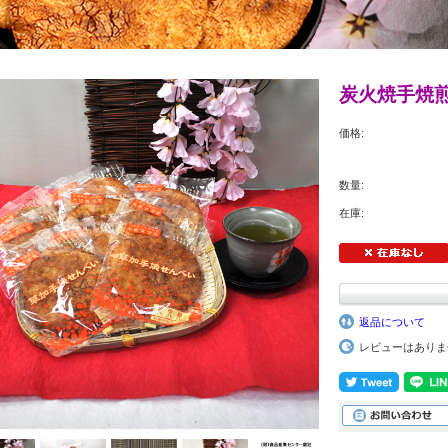
炭火焼手焼煎
価格:
数量:
在庫:
返品について
レビューはありま