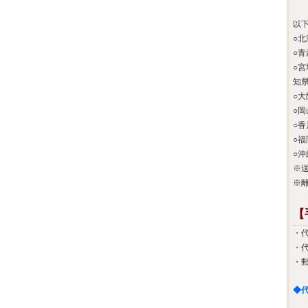
以
○北
○青
○
知県
○大
○岡
○香
○福
○沖
※
※
【
・
・
・
◆