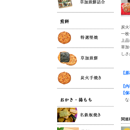
炭火
一枚
上品
草加
しさ
【原
（
【内
【保
なる
関連