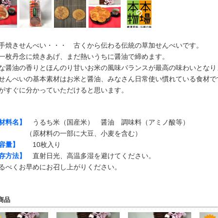
手焼きせんべい・・・ 古くから伝わる伝統の草加せんべいです。
一枚丹念に焼きあげ、まだ熱いうちに醤油で締めます。
な醤油の香りとほんのり甘いお米の風味バランスが最高の味わいとなり
せんべいの基本素材はお米と醤油、みなさん日常使い慣れている食材で
がすぐに分かっていただけると思います。
材料名】
うるち米（国産米） 醤油 調味料（アミノ酸等）
原材料の一部に大豆、小麦を含む）
容量】
10枚入り
存方法】
直射日光、高温多湿を避けてください。
べくお早めにお召し上がりください。
商品