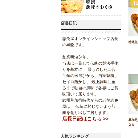
店長日記
志免屋オンラインショップ店長
特選堅
の早舩です。
創業明治34年。
当店は一貫して伝統の製法手作
りを基本に、 最も適した二合
半領の米選びから、自家製粉、
セイロ蒸かし、 焼上調味に至
るまで独自の風味で各界にご賞
味頂いて居ります。
武州草加宿時代からの老舗志免
屋は、 伝統に恥じないよう煎
餅を創り出して居ります。
店長日記はこちら >>
草加煎
入り
人気ランキング