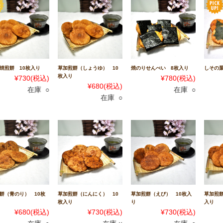
焼煎餅 10枚入り
草加煎餅（しょうゆ） 10
焼のりせんべい 8枚入り
しその
枚入り
¥730
(税込)
¥780
(税込)
¥680
(税込)
在庫 ○
在庫 ○
在庫 ○
餅（青のり） 10枚
草加煎餅（にんにく） 10
草加煎餅（えび） 10枚入
草加煎餅
枚入り
り
入り
¥680
(税込)
¥730
(税込)
¥730
(税込)