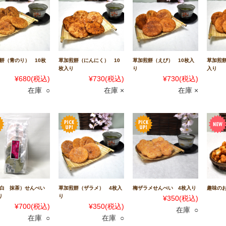
餅（青のり） 10枚
草加煎餅（にんにく） 10
草加煎餅（えび） 10枚入
草加煎餅
枚入り
り
入り
¥680
(税込)
¥730
(税込)
¥730
(税込)
在庫 ○
在庫 ×
在庫 ×
（白 抹茶）せんべい
草加煎餅（ザラメ） 4枚入
梅ザラメせんべい 4枚入り
趣味のお
り
り
¥350
(税込)
¥700
(税込)
¥350
(税込)
在庫 ○
在庫 ○
在庫 ○