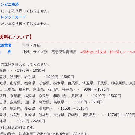
コンビニ決済
ただいま取り扱っておりません。
クレジットカード
ただいま取り扱っておりません。
送料について】
配送業者
ヤマト運輸
◆送 料
地域、サイズ別 宅急便運賃適用
※送料はご注文後、折り返しメール
下の送料を目安としてください。
海道・・・1370円～1830円
森県、秋田県、岩手県・・・1040円～1500円
宮城県、山形県、福島県、茨城県、栃木県、群馬県、埼玉県、千葉県、神奈川県、東
、三重県、岐阜県、富山県、石川県、福井県・・・930円～1390円
阪府、京都府、滋賀県、奈良県、和歌山県、兵庫県・・・1040円～1500円
山県、広島県、山口県、鳥取県、島根県・・・1150円～1610円
川県、徳島県、愛媛県、高知県・・・1150円～1610円
岡県、佐賀県、長崎県、熊本県、大分県、宮崎県、鹿児島県・・・1370円～1830
縄県・・・1370円～2490円
送料は税込の料金です。
離島の場合、別途重量手数料がかかる場合がこざいます。