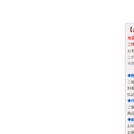
【
当
ご
お
こ
※
◆
ご
到
払
◆
ご
商
◆
お
お