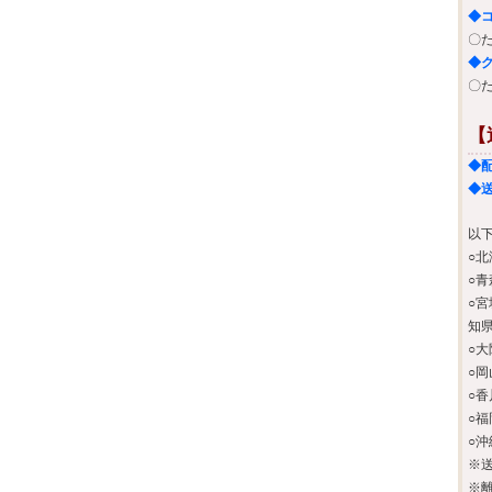
◆
〇
◆
〇
【
◆
以
○北
○青
○
知県
○大
○岡
○香
○福
○沖
※
※