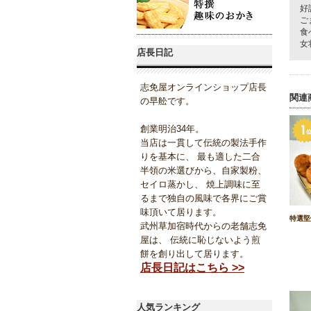
好
ご
食
女
店長日記
志免屋オンラインショップ店長
関連
の早舩です。
創業明治34年。
当店は一貫して伝統の製法手作
りを基本に、 最も適した二合
半領の米選びから、自家製粉、
セイロ蒸かし、 焼上調味に至
るまで独自の風味で各界にご賞
味頂いて居ります。
特選堅
武州草加宿時代からの老舗志免
屋は、 伝統に恥じないよう煎
餅を創り出して居ります。
店長日記はこちら >>
人気ランキング