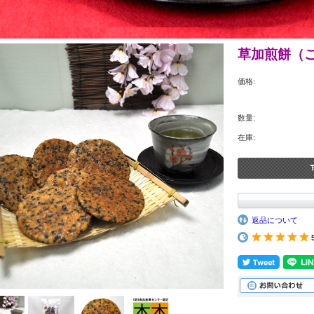
草加煎餅（ご
価格:
数量:
在庫:
返品について