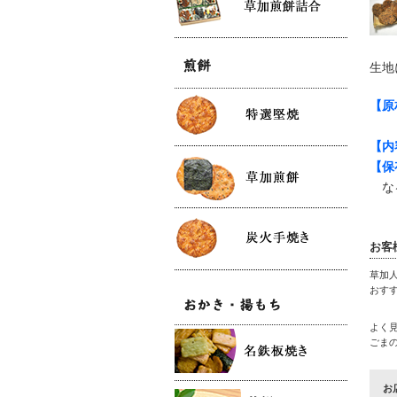
生地
【原
（
【内
【保
なる
お客
草加
おす
よく
ごま
お