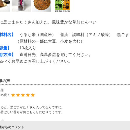
に黒ごまをたくさん加えた、風味豊かな草加せんべい
材料名】
うるち米（国産米） 醤油 調味料（アミノ酸等） 黒ごま
原材料の一部に大豆、小麦を含む）
容量】
10枚入り
存方法】
直射日光、高温多湿を避けてください。
べくお早めにお召し上がりください。
様の声
人様
すめ度：
見ると、黒ごまがたくさん入ってるんですね。
の香ばしい香りが何ともくせになりそうです。
店からのコメント