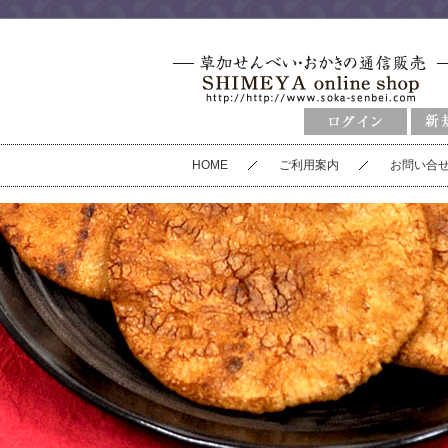
HOME
ご利用案内
お問い合
草加せんべい（商品別）
草加煎餅（ごま）