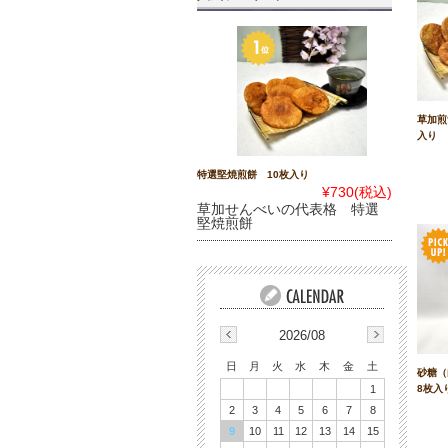
草加煎
入り
特選堅焼煎餅 10枚入り
¥730
(税込)
草加せんべいの代表格 特選
堅焼煎餅
2026/08
日
月
火
水
木
金
土
砂糖
8枚入
1
2
3
4
5
6
7
8
9
10
11
12
13
14
15