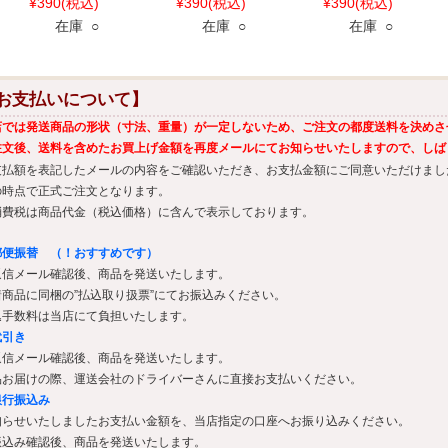
¥390
(税込)
¥390
(税込)
¥390
(税込)
在庫 ○
在庫 ○
在庫 ○
お支払いについて】
店では発送商品の形状（寸法、重量）が一定しないため、ご注文の都度送料を決めさ
注文後、送料を含めたお買上げ金額を再度メールにてお知らせいたしますので、しば
支払額を表記したメールの内容をご確認いただき、お支払金額にご同意いただけまし
の時点で正式ご注文となります。
消費税は商品代金（税込価格）に含んで表示しております。
郵便振替 （！おすすめです）
返信メール確認後、商品を発送いたします。
着商品に同梱の”払込取り扱票”にてお振込みください。
込手数料は当店にて負担いたします。
代引き
返信メール確認後、商品を発送いたします。
品お届けの際、運送会社のドライバーさんに直接お支払いください。
銀行振込み
知らせいたしましたお支払い金額を、当店指定の口座へお振り込みください。
振込み確認後、商品を発送いたします。