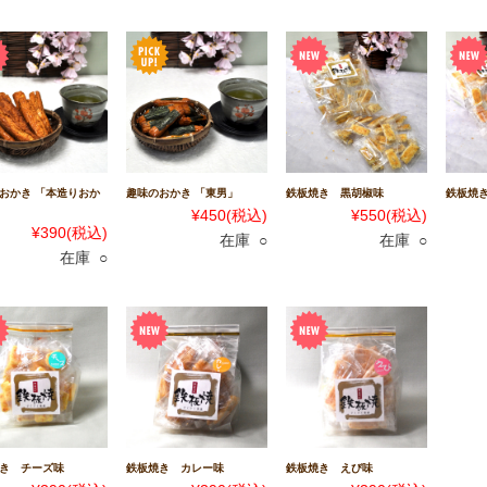
おかき 「本造りおか
趣味のおかき 「東男」
鉄板焼き 黒胡椒味
鉄板焼
¥450
(税込)
¥550
(税込)
¥390
(税込)
在庫 ○
在庫 ○
在庫 ○
き チーズ味
鉄板焼き カレー味
鉄板焼き えび味